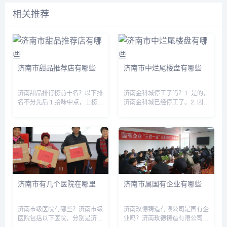
相关推荐
济南市甜品推荐店有哪些
济南市中烂尾楼盘有哪些
济南甜品排行榜前十名？以下排
济南金科城停工了吗？1. 是的，
名不分先后:1.拾味中点，上榜理
济南金科城已经停工了。2. 因为
由性价比高，味道不错，品种齐
近期济南市政府对房地产市场进
全，尤其是他们家的蛋挞和法式
行了调控，其中包括暂停新开工
脆皮泡芙，百吃不腻。2.堤口路
项目的审批，而金科城是其中的
的绿豆饼，他们家开了很多年
一个新开工项目，因此被迫停
了，每次路过都能看到好多排
工。3. 这也反映了当前济...
队...
济南市有几个医院在哪里
济南市属国有企业有哪些
济南市级医院有哪些？济南市级
济南玫德铸造有限公司是国有企
医院包括以下医院，分别是济南
业吗？济南玫德铸造有限公司不