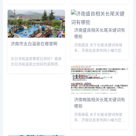
市中心医院、济南市立一院、济
是国有企业，是民营企业。公司
南市立二院也就是济南眼科医
最早成立于上世纪50年代，已
院，济南市立三院，济南市立四
有50多年的历史，是专业的管
院，济南市立五院，济南市立六
路连接件生产企业。目前年生产
院，济南市立七院，济南市立八
各类管件20多万吨，产量位居
院、济...
全球...
济南盛良相关长尾关键词有
哪些
济南市太白温泉在哪里啊
济南盛良 关于长尾关键词有很
多，济南信息发布网小编为您整
理【济南盛良】多个搜索引擎的
太白汤峪温泉哪家比较好？眉县
相关长尾关键词。 济南盛良相
太白汤峪温泉比较好的是陕西太
关长尾关键词有以下这些： 济
白山凤凰温泉酒店。该酒店位于
南盛良机械设备有限公司,盛济
国家AAAAA级旅游风景区太白
良个人简历,盛良职业培训学...
山国家森林公园脚下，交通十分
便利快捷，自驾车可由西宝高速
→太白山出口，向南直行约15
公...
济南梅笛相关长尾关键词有
哪些
济南梅笛 关于长尾关键词有很
多，济南信息发布网小编为您整
理【济南梅笛】多个搜索引擎的
相关长尾关键词。 济南梅笛相